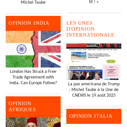
lit ! »
Michel Taube
OPINION INDIA
LES UNES
D'OPINION
INTERNATIONALE
London Has Struck a Free
Trade Agreement with
India. Can Europe Follow?
La pax americana de Trump
: Michel Taube à la Une de
CNEWS le 19 août 2025
OPINION
AFRIQUES
OPINION ITALIA