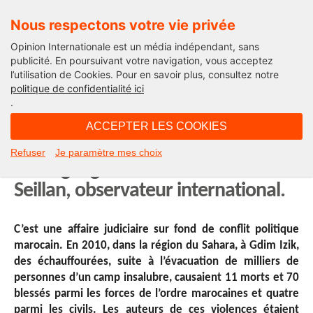
Nous respectons votre vie privée
Opinion Internationale est un média indépendant, sans
publicité. En poursuivant votre navigation, vous acceptez
l’utilisation de Cookies. Pour en savoir plus, consultez notre
Afriques demain
politique de confidentialité ici
.
09H57 - mercredi 22 mars 2017
ACCEPTER LES COOKIES
Procès de Gdim Izik au Maroc :
Refuser
Je paramètre mes choix
témoignage de Maître Hubert
Seillan, observateur international.
C’est une affaire judiciaire sur fond de conflit politique
marocain. En 2010, dans la région du Sahara, à Gdim Izik,
des échauffourées, suite à l’évacuation de milliers de
personnes d’un camp insalubre, causaient 11 morts et 70
blessés parmi les forces de l’ordre marocaines et quatre
parmi les civils. Les auteurs de ces violences étaient