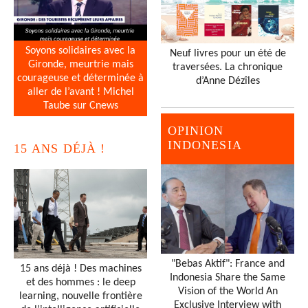
Soyons solidaires avec la
Neuf livres pour un été de
Gironde, meurtrie mais
traversées. La chronique
courageuse et déterminée à
d’Anne Dézîles
aller de l’avant ! Michel
Taube sur Cnews
OPINION
INDONESIA
15 ANS DÉJÀ !
"Bebas Aktif": France and
15 ans déjà ! Des machines
Indonesia Share the Same
et des hommes : le deep
Vision of the World An
learning, nouvelle frontière
Exclusive Interview with