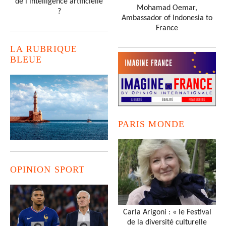
de l’intelligence artificielle
Mohamad Oemar,
?
Ambassador of Indonesia to
France
LA RUBRIQUE
BLEUE
PARIS MONDE
OPINION SPORT
Carla Arigoni : « le Festival
de la diversité culturelle