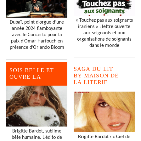
« Touchez pas aux soignants
Dubaï, point d’orgue d’une
iraniens » : lettre ouverte
année 2024 flamboyante
aux soignants et aux
avec le Concerto pour la
organisations de soignants
paix d’Omar Harfouch en
dans le monde
présence d’Orlando Bloom
SAGA DU LIT
SOIS BELLE ET
BY MAISON DE
OUVRE LA
LA LITERIE
Brigitte Bardot, sublime
Brigitte Bardot : « Ciel de
bête humaine. L’édito de