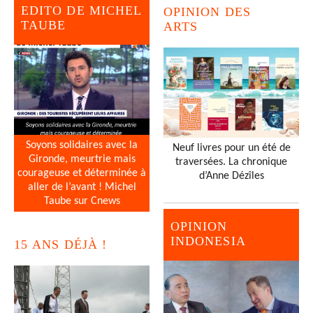
EDITO DE MICHEL
OPINION DES
TAUBE
ARTS
Soyons solidaires avec la
Neuf livres pour un été de
Gironde, meurtrie mais
traversées. La chronique
courageuse et déterminée à
d’Anne Dézîles
aller de l’avant ! Michel
Taube sur Cnews
OPINION
INDONESIA
15 ANS DÉJÀ !