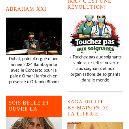
IRAN C'EST UNE
RÉVOLUTION!
ABRAHAM XXI
« Touchez pas aux soignants
Dubaï, point d’orgue d’une
iraniens » : lettre ouverte
année 2024 flamboyante
aux soignants et aux
avec le Concerto pour la
organisations de soignants
paix d’Omar Harfouch en
dans le monde
présence d’Orlando Bloom
SAGA DU LIT
SOIS BELLE ET
BY MAISON DE
OUVRE LA
LA LITERIE