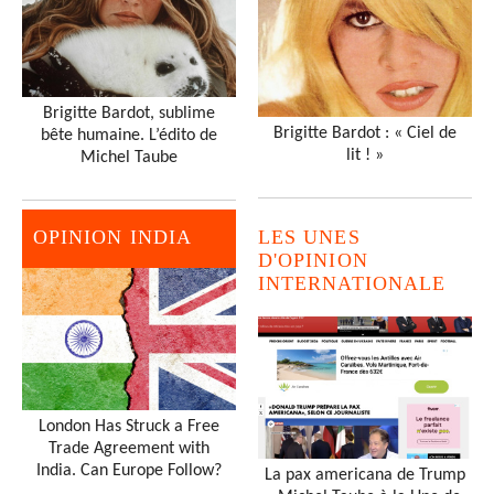
Brigitte Bardot, sublime
Brigitte Bardot : « Ciel de
bête humaine. L’édito de
lit ! »
Michel Taube
OPINION INDIA
LES UNES
D'OPINION
INTERNATIONALE
London Has Struck a Free
Trade Agreement with
India. Can Europe Follow?
La pax americana de Trump