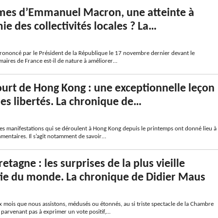
rmes d’Emmanuel Macron, une atteinte à
ie des collectivités locales ? La…
prononcé par le Président de la République le 17 novembre dernier devant le
aires de France est-il de nature à améliorer…
ourt de Hong Kong : une exceptionnelle leçon
des libertés. La chronique de…
tes manifestations qui se déroulent à Hong Kong depuis le printemps ont donné lieu à
ntaires. Il s’agit notamment de savoir…
tagne : les surprises de la plus vieille
ie du monde. La chronique de Didier Maus
six mois que nous assistons, médusés ou étonnés, au si triste spectacle de la Chambre
arvenant pas à exprimer un vote positif,…