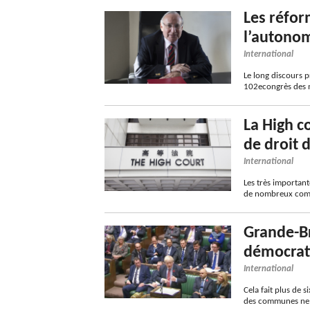
Les réfo
l’autonom
International
Le long discours 
102econgrès des m
La High c
de droit 
International
Les très importan
de nombreux comme
Grande-Bre
démocrat
International
Cela fait plus de 
des communes ne p