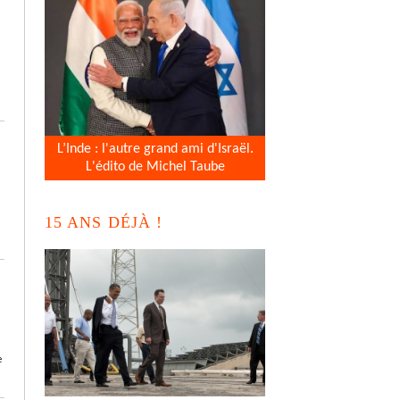
L’Inde : l'autre grand ami d'Israël.
L'édito de Michel Taube
15 ANS DÉJÀ !
e