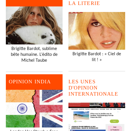
LA LITERIE
Brigitte Bardot, sublime
Brigitte Bardot : « Ciel de
bête humaine. L’édito de
lit ! »
Michel Taube
OPINION INDIA
LES UNES
D'OPINION
INTERNATIONALE