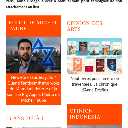
Paris, Anne Hildago a écrit à Manuel Valls pour témoigner de son
attachement au lieu.
EDITO DE MICHEL
OPINION DES
TAUBE
ARTS
New-York sans les juifs ?
Neuf livres pour un été de
Quand l’antisémitisme woke
traversées. La chronique
de Mamdani déferle déjà
d’Anne Dézîles
sur The Big Apple. L’édito de
Michel Taube
OPINION
INDONESIA
15 ANS DÉJÀ !