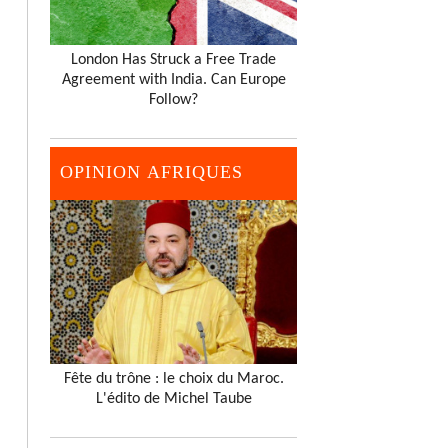
London Has Struck a Free Trade
Agreement with India. Can Europe
Follow?
OPINION AFRIQUES
Fête du trône : le choix du Maroc.
L'édito de Michel Taube