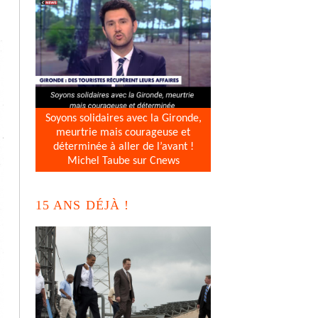
Soyons solidaires avec la Gironde,
meurtrie mais courageuse et
déterminée à aller de l’avant !
Michel Taube sur Cnews
15 ANS DÉJÀ !