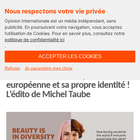
Nous respectons votre vie privée
Opinion Internationale est un média indépendant, sans
publicité. En poursuivant votre navigation, vous acceptez
l’utilisation de Cookies. Pour en savoir plus, consultez notre
Edito
politique de confidentialité ici
.
06H59 - jeudi 4 novembre 2021
ACCEPTER LES COOKIES
Quand le Conseil de l’Europe trahit
Refuser
Je paramètre mes choix
la liberté des femmes, la culture
européenne et sa propre identité !
L’édito de Michel Taube