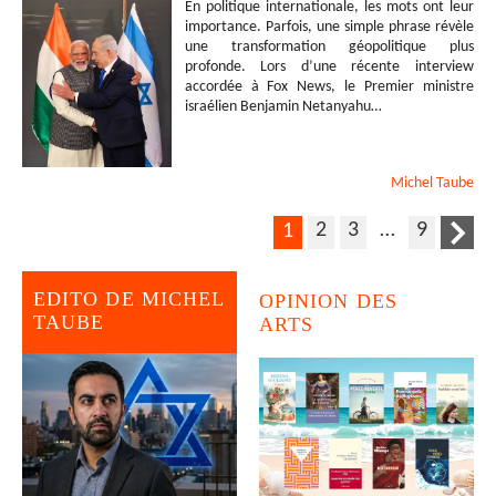
En politique internationale, les mots ont leur
importance. Parfois, une simple phrase révèle
une transformation géopolitique plus
profonde. Lors d’une récente interview
accordée à Fox News, le Premier ministre
israélien Benjamin Netanyahu…
Michel
Taube
2
3
…
9
1
EDITO DE MICHEL
OPINION DES
TAUBE
ARTS