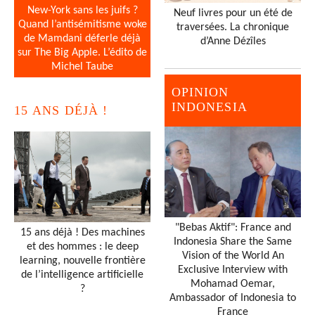
New-York sans les juifs ?
Neuf livres pour un été de
Quand l’antisémitisme woke
traversées. La chronique
de Mamdani déferle déjà
d’Anne Dézîles
sur The Big Apple. L’édito de
Michel Taube
OPINION
INDONESIA
15 ANS DÉJÀ !
"Bebas Aktif": France and
15 ans déjà ! Des machines
Indonesia Share the Same
et des hommes : le deep
Vision of the World An
learning, nouvelle frontière
Exclusive Interview with
de l’intelligence artificielle
Mohamad Oemar,
?
Ambassador of Indonesia to
France