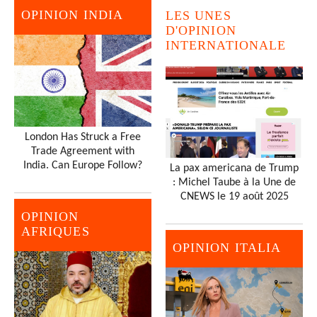
OPINION INDIA
LES UNES
D'OPINION
INTERNATIONALE
London Has Struck a Free
Trade Agreement with
India. Can Europe Follow?
La pax americana de Trump
: Michel Taube à la Une de
CNEWS le 19 août 2025
OPINION
AFRIQUES
OPINION ITALIA