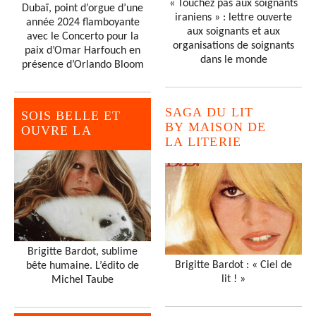
« Touchez pas aux soignants
Dubaï, point d’orgue d’une
iraniens » : lettre ouverte
année 2024 flamboyante
aux soignants et aux
avec le Concerto pour la
organisations de soignants
paix d’Omar Harfouch en
dans le monde
présence d’Orlando Bloom
SAGA DU LIT
SOIS BELLE ET
BY MAISON DE
OUVRE LA
LA LITERIE
Brigitte Bardot, sublime
Brigitte Bardot : « Ciel de
bête humaine. L’édito de
lit ! »
Michel Taube