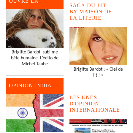
OUVRE LA
SAGA DU LIT
BY MAISON DE
LA LITERIE
Brigitte Bardot, sublime
bête humaine. L’édito de
Michel Taube
Brigitte Bardot : « Ciel de
lit ! »
OPINION INDIA
LES UNES
D'OPINION
INTERNATIONALE