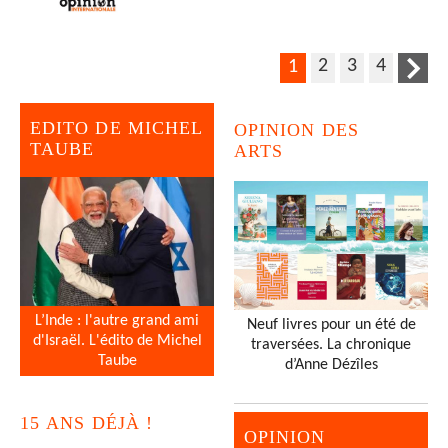
2
3
4
1
EDITO DE MICHEL
OPINION DES
TAUBE
ARTS
L’Inde : l'autre grand ami
Neuf livres pour un été de
d'Israël. L'édito de Michel
traversées. La chronique
Taube
d’Anne Dézîles
15 ANS DÉJÀ !
OPINION