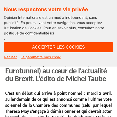
Nous respectons votre vie privée
Opinion Internationale est un média indépendant, sans
publicité. En poursuivant votre navigation, vous acceptez
l’utilisation de Cookies. Pour en savoir plus, consultez notre
Décideurs engagés
politique de confidentialité ici
.
04H21 - vendredi 29 mars 2019
ACCEPTER LES COOKIES
« Amis Anglais, get link ! » Jacques
Refuser
Je paramètre mes choix
Gounon, un patron (Getlink, ex
Eurotunnel) au cœur de l’actualité
du Brexit. L’édito de Michel Taube
C’est un débat qui arrive à point nommé : mardi 2 avril,
au lendemain de ce qui est annoncé comme l’ultime vote
solennel de la Chambre des communes (celui par lequel
Theresa May s’engage à démissionner et qui devrait acter