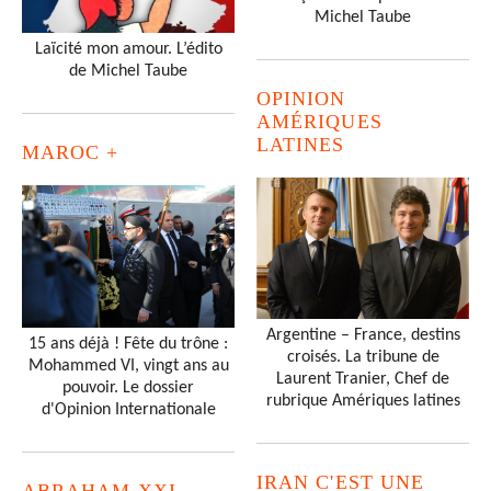
Michel Taube
Laïcité mon amour. L’édito
de Michel Taube
OPINION
AMÉRIQUES
LATINES
MAROC +
Argentine – France, destins
15 ans déjà ! Fête du trône :
croisés. La tribune de
Mohammed VI, vingt ans au
Laurent Tranier, Chef de
pouvoir. Le dossier
rubrique Amériques latines
d'Opinion Internationale
IRAN C'EST UNE
ABRAHAM XXI