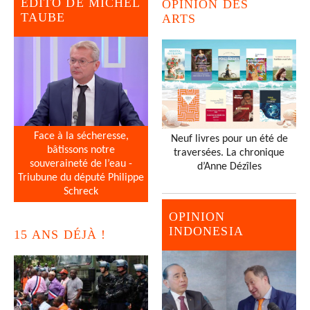
EDITO DE MICHEL
OPINION DES
TAUBE
ARTS
Face à la sécheresse,
Neuf livres pour un été de
bâtissons notre
traversées. La chronique
souveraineté de l’eau -
d’Anne Dézîles
Triubune du député Philippe
Schreck
OPINION
INDONESIA
15 ANS DÉJÀ !