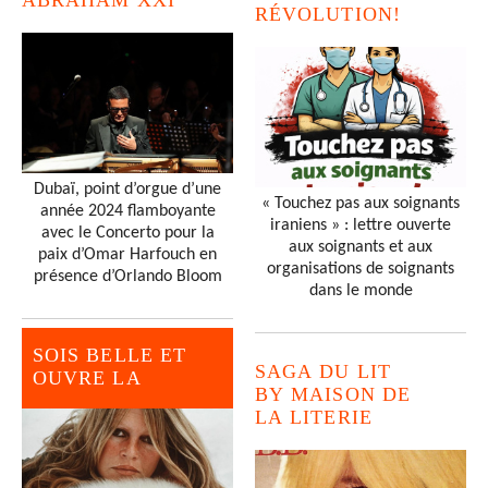
RÉVOLUTION!
Dubaï, point d’orgue d’une
« Touchez pas aux soignants
année 2024 flamboyante
iraniens » : lettre ouverte
avec le Concerto pour la
aux soignants et aux
paix d’Omar Harfouch en
organisations de soignants
présence d’Orlando Bloom
dans le monde
SOIS BELLE ET
SAGA DU LIT
OUVRE LA
BY MAISON DE
LA LITERIE