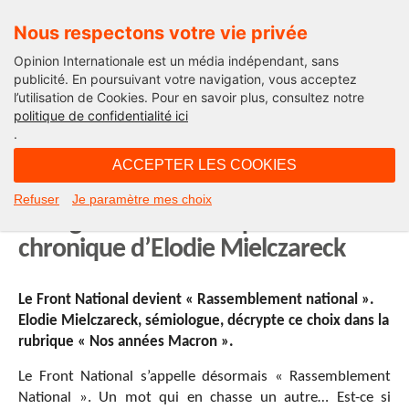
Nous respectons votre vie privée
Opinion Internationale est un média indépendant, sans
publicité. En poursuivant votre navigation, vous acceptez
l’utilisation de Cookies. Pour en savoir plus, consultez notre
Politique
politique de confidentialité ici
.
20H56 - dimanche 11 mars 2018
ACCEPTER LES COOKIES
Ces partis politiques qui veulent
Refuser
Je paramètre mes choix
changer de nom… A quoi bon ? La
chronique d’Elodie Mielczareck
Le Front National devient « Rassemblement national ».
Elodie Mielczareck, sémiologue, décrypte ce choix dans la
rubrique « Nos années Macron ».
Le Front National s’appelle désormais « Rassemblement
National ». Un mot qui en chasse un autre… Est-ce si