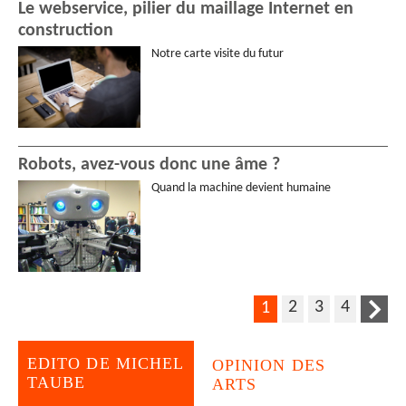
Le webservice, pilier du maillage Internet en
construction
Notre carte visite du futur
Robots, avez-vous donc une âme ?
Quand la machine devient humaine
2
3
4
1
EDITO DE MICHEL
OPINION DES
TAUBE
ARTS