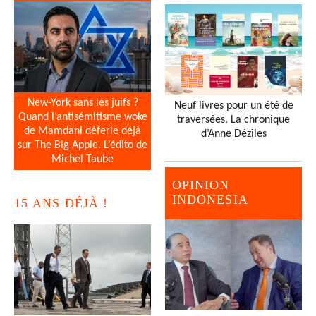
New-York sans les juifs ?
Neuf livres pour un été de
Quand l’antisémitisme woke
traversées. La chronique
de Mamdani déferle déjà
d’Anne Dézîles
sur The Big Apple. L’édito de
Michel Taube
OPINION
INDONESIA
15 ANS DÉJÀ !