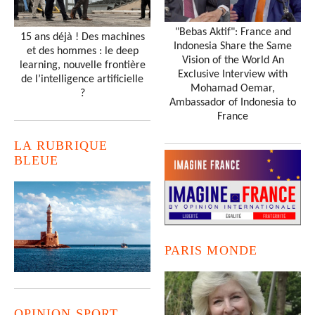
"Bebas Aktif": France and
15 ans déjà ! Des machines
Indonesia Share the Same
et des hommes : le deep
Vision of the World An
learning, nouvelle frontière
Exclusive Interview with
de l’intelligence artificielle
Mohamad Oemar,
?
Ambassador of Indonesia to
France
LA RUBRIQUE
BLEUE
PARIS MONDE
OPINION SPORT