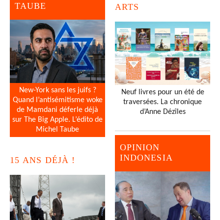
TAUBE
ARTS
New-York sans les juifs ?
Neuf livres pour un été de
Quand l’antisémitisme woke
traversées. La chronique
de Mamdani déferle déjà
d’Anne Dézîles
sur The Big Apple. L’édito de
Michel Taube
OPINION
INDONESIA
15 ANS DÉJÀ !