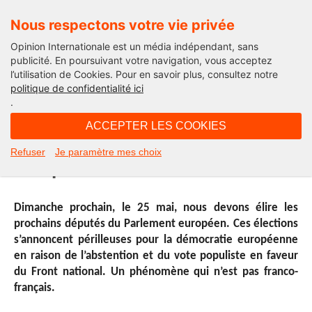
Nous respectons votre vie privée
Opinion Internationale est un média indépendant, sans
publicité. En poursuivant votre navigation, vous acceptez
l’utilisation de Cookies. Pour en savoir plus, consultez notre
Europes
politique de confidentialité ici
.
21H58 - lundi 19 mai 2014
ACCEPTER LES COOKIES
Pour un Front citoyen aux élections
Refuser
Je paramètre mes choix
européennes
Dimanche prochain, le 25 mai, nous devons élire les
prochains députés du Parlement européen. Ces élections
s’annoncent périlleuses pour la démocratie européenne
en raison de l’abstention et du vote populiste en faveur
du Front national. Un phénomène qui n’est pas franco-
français.