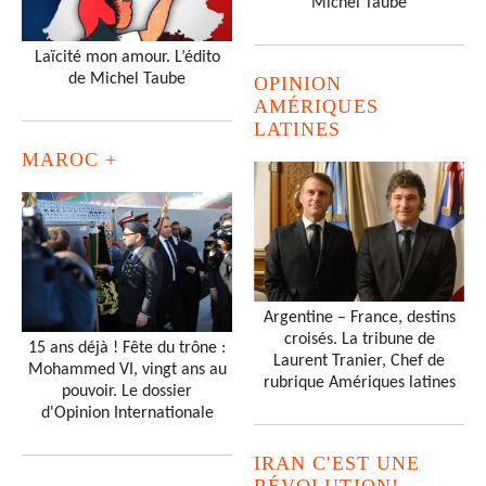
Michel Taube
Laïcité mon amour. L’édito
de Michel Taube
OPINION
AMÉRIQUES
LATINES
MAROC +
Argentine – France, destins
croisés. La tribune de
15 ans déjà ! Fête du trône :
Laurent Tranier, Chef de
Mohammed VI, vingt ans au
rubrique Amériques latines
pouvoir. Le dossier
d'Opinion Internationale
IRAN C'EST UNE