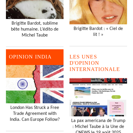
Brigitte Bardot, sublime
Brigitte Bardot : « Ciel de
bête humaine. L’édito de
lit ! »
Michel Taube
OPINION INDIA
LES UNES
D'OPINION
INTERNATIONALE
London Has Struck a Free
Trade Agreement with
India. Can Europe Follow?
La pax americana de Trump
: Michel Taube à la Une de
CNEWS le 19 août 2025