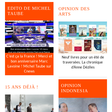
EDITO DE MICHEL
OPINION DES
TAUBE
ARTS
C’est ça la France ! Merci et
Neuf livres pour un été de
bon anniversaire Marc
traversées. La chronique
Lavoine ! Michel Taube sur
d’Anne Dézîles
Cnews
OPINION
15 ANS DÉJÀ !
INDONESIA