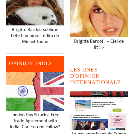
Brigitte Bardot, sublime
bête humaine. L’édito de
Brigitte Bardot : « Ciel de
Michel Taube
lit ! »
OPINION INDIA
LES UNES
D'OPINION
INTERNATIONALE
London Has Struck a Free
Trade Agreement with
India. Can Europe Follow?