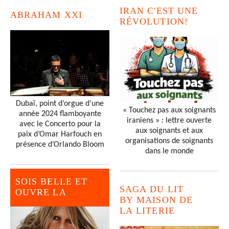
IRAN C'EST UNE
ABRAHAM XXI
RÉVOLUTION!
Dubaï, point d’orgue d’une
« Touchez pas aux soignants
année 2024 flamboyante
iraniens » : lettre ouverte
avec le Concerto pour la
aux soignants et aux
paix d’Omar Harfouch en
organisations de soignants
présence d’Orlando Bloom
dans le monde
SOIS BELLE ET
SAGA DU LIT
OUVRE LA
BY MAISON DE
LA LITERIE