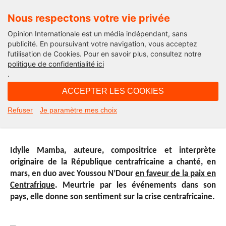
Nous respectons votre vie privée
Opinion Internationale est un média indépendant, sans
publicité. En poursuivant votre navigation, vous acceptez
l’utilisation de Cookies. Pour en savoir plus, consultez notre
A la Une
politique de confidentialité ici
.
10H25 - mardi 6 mai 2014
ACCEPTER LES COOKIES
Idylle Mamba : « La paix
Refuser
Je paramètre mes choix
transforme nos vies en or »
Idylle Mamba,
auteure, compositrice et interprète
originaire de la République centrafricaine a chanté, en
mars, en duo avec Youssou N’Dour
en faveur de la paix en
Centrafrique
. Meurtrie par les événements dans son
pays, elle donne son sentiment sur la crise centrafricaine.