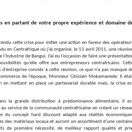
ns en partant de votre propre expérience et domaine d
ttendu cette crise pour initier une action en faveur des opérateur
du en Centrafrique où j’ai organisé, le 13 avril 2011, une réunio
’Industrie de Bangui. J’ai eu l’occasion de faire une présentatio
ssibilités qu’elle offre aux entrepreneurs centrafricains. Cett
efs d’entreprise conviés à cette réunion, ce que n’a pas manqué d
 commerce de l’époque, Monsieur Ghislain Mokamanede. Il étai
n en mettant en place un partenariat durable mais, la crise es
dans la grande distribution à prédominance alimentaire, il es
 au service de la communauté centrafricaine en créant un résea
pire du concept hard discount adapté aux réalités économique
vec des matériaux locaux et auront un assortiment d’une centain
ts de première nécessité, de meilleur rapport qualité et prix