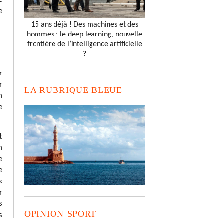
e
15 ans déjà ! Des machines et des
hommes : le deep learning, nouvelle
frontière de l’intelligence artificielle
?
r
r
LA RUBRIQUE BLEUE
n
e
t
n
e
e
s
r
s
OPINION SPORT
s