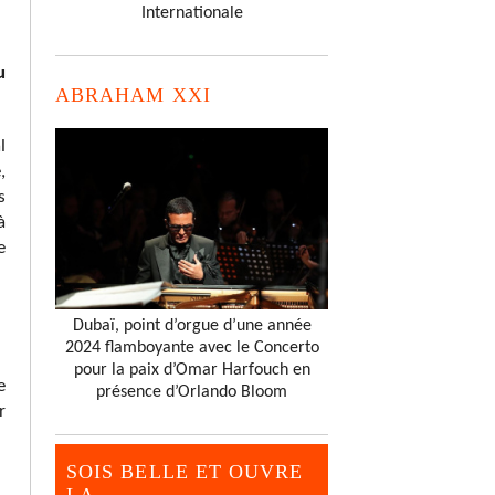
Internationale
u
ABRAHAM XXI
l
,
s
à
e
Dubaï, point d’orgue d’une année
2024 flamboyante avec le Concerto
pour la paix d’Omar Harfouch en
e
présence d’Orlando Bloom
r
SOIS BELLE ET OUVRE