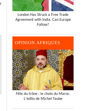
e
London Has Struck a Free Trade
u
Agreement with India. Can Europe
Follow?
OPINION AFRIQUES
Fête du trône : le choix du Maroc.
L'édito de Michel Taube