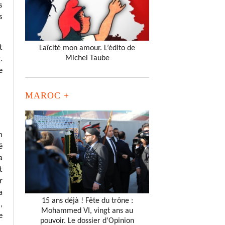
s
s
t
Laïcité mon amour. L’édito de
Michel Taube
.
e
MAROC +
n
é
a
t
r
a
15 ans déjà ! Fête du trône :
,
Mohammed VI, vingt ans au
e
pouvoir. Le dossier d'Opinion