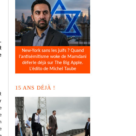
.
t
New-York sans les juifs ? Quand
e
l’antisémitisme woke de Mamdani
déferle déjà sur The Big Apple.
L’édito de Michel Taube
15 ANS DÉJÀ !
t
r
e
e
n
e
e