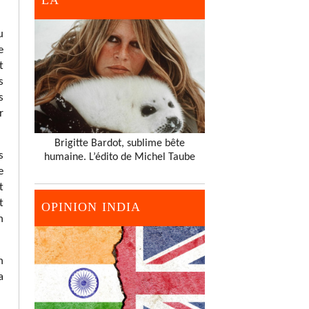
LA
u
e
t
s
s
r
Brigitte Bardot, sublime bête
s
humaine. L’édito de Michel Taube
e
t
t
OPINION INDIA
n
n
a