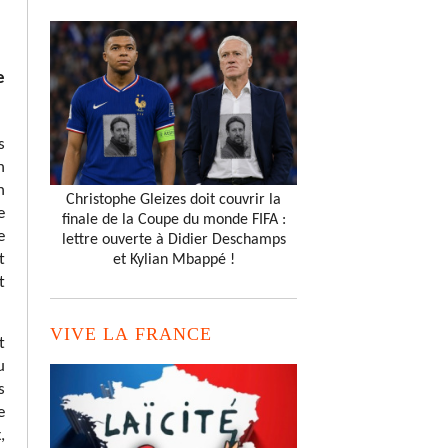
e
s
n
n
Christophe Gleizes doit couvrir la
e
finale de la Coupe du monde FIFA :
e
lettre ouverte à Didier Deschamps
t
et Kylian Mbappé !
t
VIVE LA FRANCE
t
u
s
e
,