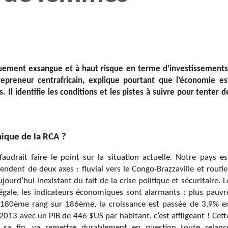
quement exsangue et à haut risque en terme d’investissements
epreneur centrafricain, explique pourtant que l’économie es
. Il identifie les conditions et les pistes à suivre pour tenter d
ique de la RCA ?
audrait faire le point sur la situation actuelle. Notre pays es
dent de deux axes : fluvial vers le Congo-Brazzaville et routie
jourd’hui inexistant du fait de la crise politique et sécuritaire. L
égale, les indicateurs économiques sont alarmants : plus pauvr
 180ème rang sur 186ème, la croissance est passée de 3,9% e
013 avec un PIB de 446 $US par habitant, c’est affligeant ! Cett
s sa fin, va remettre durablement en question toute relanc