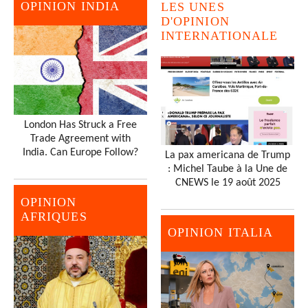
OPINION INDIA
LES UNES
D'OPINION
INTERNATIONALE
London Has Struck a Free
Trade Agreement with
India. Can Europe Follow?
La pax americana de Trump
: Michel Taube à la Une de
CNEWS le 19 août 2025
OPINION
AFRIQUES
OPINION ITALIA