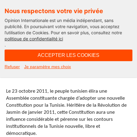
Nous respectons votre vie privée
Opinion Internationale est un média indépendant, sans
publicité. En poursuivant votre navigation, vous acceptez
l’utilisation de Cookies. Pour en savoir plus, consultez notre
Edito
politique de confidentialité ici
.
10H52 - jeudi 13 octobre 2011
ACCEPTER LES COOKIES
Pour une élaboration collective de
Refuser
Je paramètre mes choix
la future Constitution tunisienne
Le 23 octobre 2011, le peuple tunisien élira une
Assemblée constituante chargée d’adopter une nouvelle
Constitution pour la Tunisie. Héritière de la Révolution de
Jasmin de janvier 2011, cette Constitution aura une
influence considérable et pérenne sur les contours
institutionnels de la Tunisie nouvelle, libre et
démocratique.