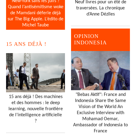
New-York sans les juifs ?
Neuf livres pour un été de
Quand l’antisémitisme woke
traversées. La chronique
de Mamdani déferle déjà
d’Anne Dézîles
sur The Big Apple. L’édito de
Michel Taube
OPINION
INDONESIA
15 ANS DÉJÀ !
"Bebas Aktif": France and
15 ans déjà ! Des machines
Indonesia Share the Same
et des hommes : le deep
Vision of the World An
learning, nouvelle frontière
Exclusive Interview with
de l’intelligence artificielle
Mohamad Oemar,
?
Ambassador of Indonesia to
France