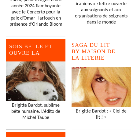
iraniens » : lettre ouverte
année 2024 flamboyante
aux soignants et aux
avec le Concerto pour la
organisations de soignants
paix d’Omar Harfouch en
dans le monde
présence d’Orlando Bloom
SAGA DU LIT
SOIS BELLE ET
BY MAISON DE
OUVRE LA
LA LITERIE
Brigitte Bardot, sublime
Brigitte Bardot : « Ciel de
bête humaine. L’édito de
lit ! »
Michel Taube