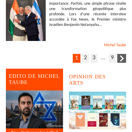
importance. Parfois, une simple phrase révèle
une transformation géopolitique plus
profonde. Lors d’une récente interview
accordée à Fox News, le Premier ministre
israélien Benjamin Netanyahu…
Michel
Taube
2
3
…
9
1
EDITO DE MICHEL
OPINION DES
TAUBE
ARTS